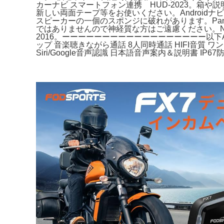
カーナビ スマートフォン連携 HUD-2023。
新しい両面テープ等をお使いください。Androidナビ デ
スピーカーの一個のスポンジに破れがあります。Panaso
ではありませんので神経質な方はご遠慮ください。NPD-
2016。ーーーーーーーーーーーーーーーーーー以下Amaz
ップ 音楽聴きながら通話 8人同時通話 HIFI音質 
Siri/Google音声認識 日本語音声案内＆説明書 I