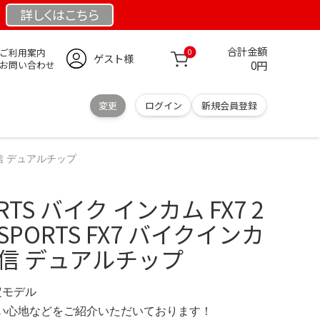
詳しくは
こちら
合計金額
ご利用案内
0
ゲスト様
0円
お問い合わせ
変更
ログイン
新規会員登録
通信 デュアルチップ
RTS バイク インカム FX7 2
SPORTS FX7 バイクインカ
信 デュアルチップ
限定モデル
の使い心地などをご紹介いただいております！