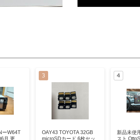
NーW64T
OAY43 TOYOTA 32GB
新品未使
06月 更
microSDカード 6枚セッ
スト OttoSc