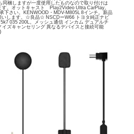
類も同梱しますが一度使用したものなので取り付けは
ャスト Play2Video Ultra CarPlay。
下さい。KENWOOD・MDV-M805L 8インチ。新品
願いします。☆良品☆ NSCDーW66 トヨタ純正ナビ
k7 035 200L。メッシュ通信 インカム デュアルチ
ENCノイズキャンセリング 異なるデバイスと接続可能
)