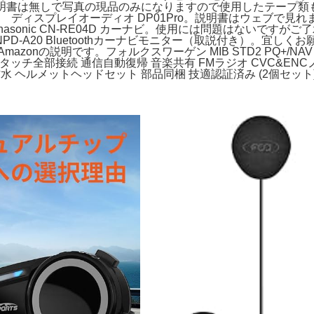
箱や説明書は無しで写真の現品のみになりますので使用したテープ
ィスプレイオーディオ DP01Pro。説明書はウェブで見れます。オットキ
nic CN-RE04D カーナビ。使用には問題はないですがご了承
A20 Bluetoothカーナビモニター（取説付き）。宜しくお
onの説明です。フォルクスワーゲン MIB STD2 PQ+/NAV 5
ワンタッチ全部接続 通信自動復帰 音楽共有 FMラジオ CVC&
P67防水 ヘルメットヘッドセット 部品同梱 技適認証済み (2個セット