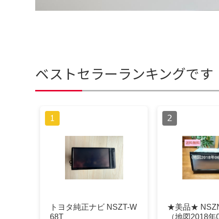
ベストセラーランキングです
トヨタ純正ナビ NSZT-W
★美品★ NSZ
68T
（地図2018年