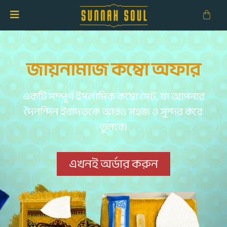
জায়নামাজ কম্বো অফার
একটি সম্পূর্ণ ইসলামিক কম্বো সেট, যা আপনার
দৈনন্দিন ইবাদতকে আরও সহজ ও সুন্দর করে
তুলবে।
এখনই অর্ডার করুন