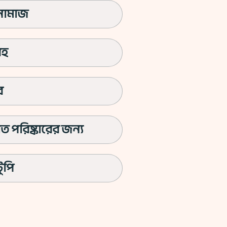
়নামাজ
িহ
র
াঁত পরিষ্কারের জন্য
ুপি