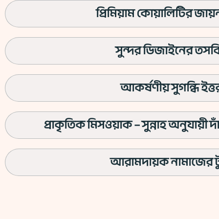
প্রিমিয়াম কোয়ালিটির জায
সুন্দর ডিজাইনের তসব
আকর্ষণীয় সুগন্ধি ইত্ত
প্রাকৃতিক মিসওয়াক – সুন্নাহ অনুযায়ী দ
আরামদায়ক নামাজের ট