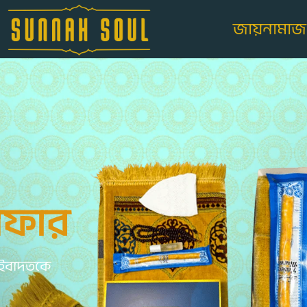
জায়নামাজ 
অফার
ন ইবাদতকে