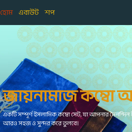
হোম
এবাউট
শপ
জায়নামাজ কম্বো 
একটি সম্পূর্ণ ইসলামিক কম্বো সেট, যা আপনার দৈনন্দি
আরও সহজ ও সুন্দর করে তুলবে।