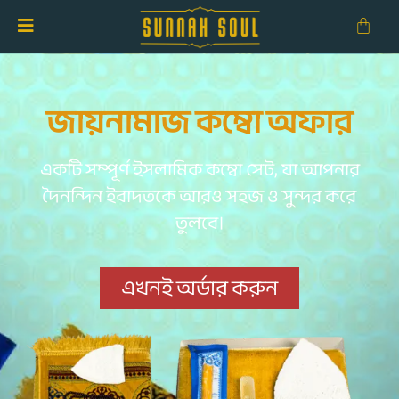
জায়নামাজ কম্বো অফার
একটি সম্পূর্ণ ইসলামিক কম্বো সেট, যা আপনার
দৈনন্দিন ইবাদতকে আরও সহজ ও সুন্দর করে
তুলবে।
এখনই অর্ডার করুন