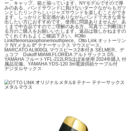
ー、キャップ、箱と揃っています。NYモデルですので厚
みのある、バンドサウンドに負けないダークながらもガツ
ンとしたリンクらしいジャズサウンドを楽しむことができ
ます。しっかりと安定感がありながらバンドで大きな音を
出したい方におすすめです。使用に問題ありませんが、あ
くまで中古品ですのでご理解のある方、写真でご判断頂け
る方のご購入をお願いいたします。返品は致しかねますの
でくれぐれもよくご確認下さい。#Otto
Link#tenorsaxophonemouthpiece。Otto Link オットーリン
ク NYメタル 8* テナーサックス マウスピース。
MARCATO AL900GL マウスピース2本付き SELMER。デ
ュコフ Dukoff MIAMI.FLORIDA アルトサックス D5。
YAMAHA フルートYFL-212LRSほぼ未使用 2024年購入 付
属品完備。YAMAHA YDS-120 3m電源供給ケーブル付
デジタルサックス