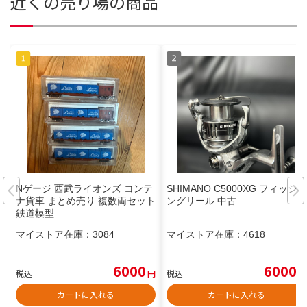
近くの売り場の商品
Nゲージ 西武ライオンズ コンテ
SHIMANO C5000XG フィッシ
ナ貨車 まとめ売り 複数両セット
ングリール 中古
鉄道模型
マイストア在庫：
3084
マイストア在庫：
4618
6000
6000
税込
円
税込
円
カートに入れる
カートに入れる