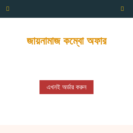
জায়নামাজ কম্বো অফার
একটি সম্পূর্ণ ইসলামিক কম্বো সেট, যা আপনার দৈনন্দিন
ইবাদতকে আরও সহজ ও সুন্দর করে তুলবে।
এখনই অর্ডার করুন