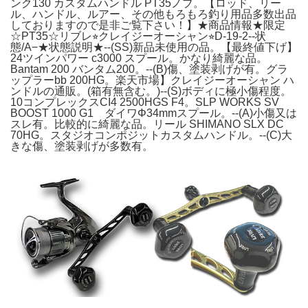
ンク130 カスタムハンドル PT35ノブ。【ロッド、リー
ル、ハンドル、ルアー、その他もろもろ釣り用品多数出品
しておりますので是非ご覧下さい！】★商品情報★限定
☆PT35☆リブレ⭐︎クレイジーオーシャン⭐︎D-19-2--状
態/A−★状態説明★--(SS)新品未使用の品。【最終値下げ】
24ツインパワー c3000 スプール。かなり綺麗な品。
Bantam 200 バンタム200。--(B)傷、塗装剥げが有。グラ
ップラーbb 200HG。楽天市場】クレイジーオーシャン ハ
ンドルの通販。(箱有無含む。)--(S)ボディに極小傷程度。
10コンプレックスCI4 2500HGS F4。SLP WORKS SV
BOOST 1000 G1 ダイワΦ34mmスプール。--(A)小傷又は
スレ有。比較的に綺麗な品。リール SHIMANO SLX DC
70HG。スタジオコンポジットカスタムハンドル。--(C)大
きな傷、塗装剥げが多数有。