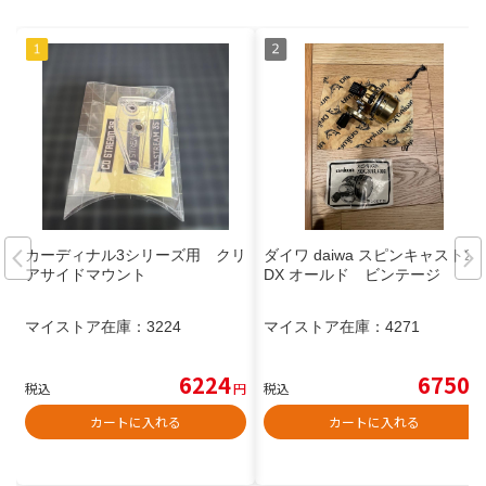
カーディナル3シリーズ用 クリ
ダイワ daiwa スピンキャスト20
アサイドマウント
DX オールド ビンテージ
マイストア在庫：
3224
マイストア在庫：
4271
6224
6750
税込
円
税込
円
カートに入れる
カートに入れる