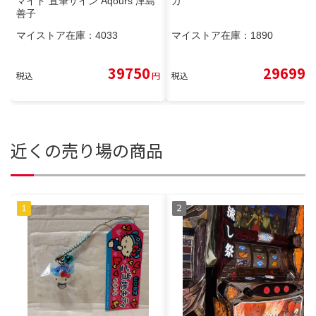
マイド 直筆サイン Aqours 津島
カ
善子
マイストア在庫：
4033
マイストア在庫：
1890
39750
29699
税込
円
税込
円
近くの売り場の商品