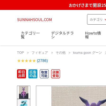
おかげさまで開設2
SUNNAHSOUL.COM
カテゴリ一
デジタルチラ
Howto情
覧
シ
報
TOP
フィギュア
その他
touma goon グー
(2786)