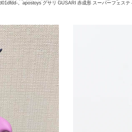
8_ad01dfdd-。apostoys グサリ GUSARI 赤成形 ス