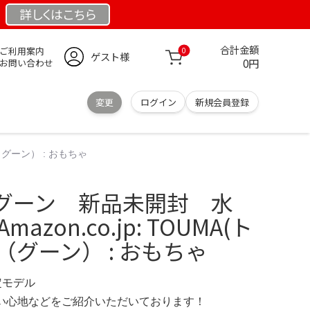
詳しくは
こちら
合計金額
ご利用案内
0
ゲスト様
0円
お問い合わせ
変更
ログイン
新規会員登録
N（グーン） : おもちゃ
on グーン 新品未開封 水
zon.co.jp: TOUMA(ト
（グーン） : おもちゃ
限定モデル
の使い心地などをご紹介いただいております！