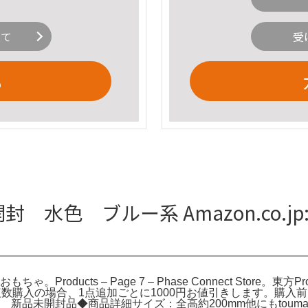
いて
受
る
開封 水色 ブルー系 Amazon.co.jp
: おもちゃ。Products – Page 7 – Phase Connect St
数購入の場合、1点追加ごとに1000円お値引きします。購入
グーン 新品未開封品◆商品詳細サイズ：全高約200mm他にもto