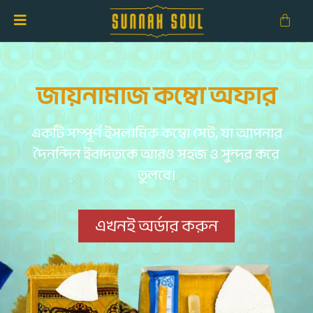
জায়নামাজ কম্বো অফার
একটি সম্পূর্ণ ইসলামিক কম্বো সেট, যা আপনার
দৈনন্দিন ইবাদতকে আরও সহজ ও সুন্দর করে
তুলবে।
এখনই অর্ডার করুন