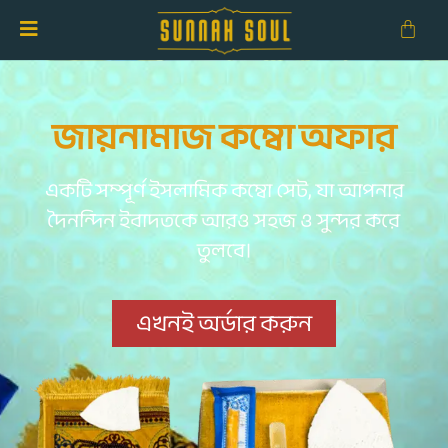
জায়নামাজ কম্বো অফার
একটি সম্পূর্ণ ইসলামিক কম্বো সেট, যা আপনার
দৈনন্দিন ইবাদতকে আরও সহজ ও সুন্দর করে
তুলবে।
এখনই অর্ডার করুন